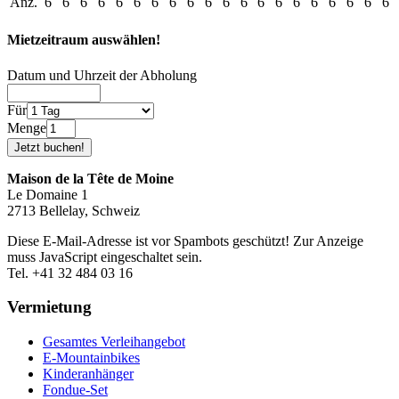
Anz.
6
6
6
6
6
6
6
6
6
6
6
6
6
6
6
6
6
6
6
6
Mietzeitraum auswählen!
Datum und Uhrzeit der Abholung
Für
Menge
Maison de la Tête de Moine
Le Domaine 1
2713 Bellelay, Schweiz
Diese E-Mail-Adresse ist vor Spambots geschützt! Zur Anzeige
muss JavaScript eingeschaltet sein.
Tel. +41 32 484 03 16
Vermietung
Gesamtes Verleihangebot
E-Mountainbikes
Kinderanhänger
Fondue-Set