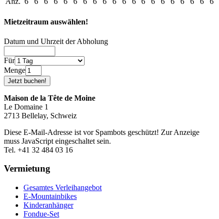
Anz.
6
6
6
6
6
6
6
6
6
6
6
6
6
6
6
6
6
6
6
6
Mietzeitraum auswählen!
Datum und Uhrzeit der Abholung
Für
Menge
Maison de la Tête de Moine
Le Domaine 1
2713 Bellelay, Schweiz
Diese E-Mail-Adresse ist vor Spambots geschützt! Zur Anzeige
muss JavaScript eingeschaltet sein.
Tel. +41 32 484 03 16
Vermietung
Gesamtes Verleihangebot
E-Mountainbikes
Kinderanhänger
Fondue-Set