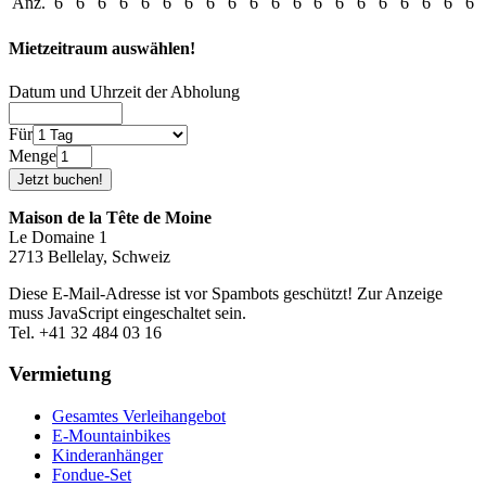
Anz.
6
6
6
6
6
6
6
6
6
6
6
6
6
6
6
6
6
6
6
6
Mietzeitraum auswählen!
Datum und Uhrzeit der Abholung
Für
Menge
Maison de la Tête de Moine
Le Domaine 1
2713 Bellelay, Schweiz
Diese E-Mail-Adresse ist vor Spambots geschützt! Zur Anzeige
muss JavaScript eingeschaltet sein.
Tel. +41 32 484 03 16
Vermietung
Gesamtes Verleihangebot
E-Mountainbikes
Kinderanhänger
Fondue-Set