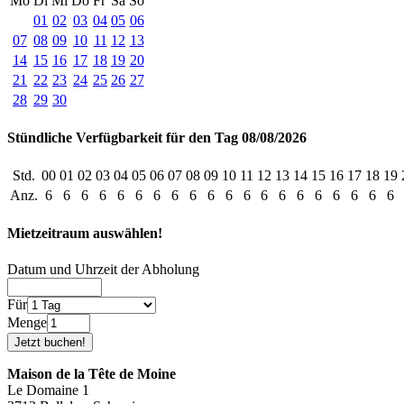
Mo
Di
Mi
Do
Fr
Sa
So
01
02
03
04
05
06
07
08
09
10
11
12
13
14
15
16
17
18
19
20
21
22
23
24
25
26
27
28
29
30
Stündliche Verfügbarkeit für den Tag 08/08/2026
Std.
00
01
02
03
04
05
06
07
08
09
10
11
12
13
14
15
16
17
18
19
Anz.
6
6
6
6
6
6
6
6
6
6
6
6
6
6
6
6
6
6
6
6
Mietzeitraum auswählen!
Datum und Uhrzeit der Abholung
Für
Menge
Maison de la Tête de Moine
Le Domaine 1