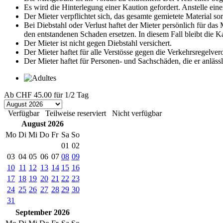
Es wird die Hinterlegung einer Kaution gefordert. Anstelle eine
Der Mieter verpflichtet sich, das gesamte gemietete Material s
Bei Diebstahl oder Verlust haftet der Mieter persönlich für da
den entstandenen Schaden ersetzen. In diesem Fall bleibt die 
Der Mieter ist nicht gegen Diebstahl versichert.
Der Mieter haftet für alle Verstösse gegen die Verkehrsregelve
Der Mieter haftet für Personen- und Sachschäden, die er anläss
Ab
CHF 45.00
für 1/2 Tag
Verfügbar
Teilweise reserviert
Nicht verfügbar
August 2026
Mo
Di
Mi
Do
Fr
Sa
So
01
02
03
04
05
06
07
08
09
10
11
12
13
14
15
16
17
18
19
20
21
22
23
24
25
26
27
28
29
30
31
September 2026