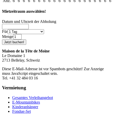
Anz.
6
6
6
6
6
6
6
6
6
6
6
6
6
6
6
6
6
6
6
6
Mietzeitraum auswählen!
Datum und Uhrzeit der Abholung
Für
Menge
Maison de la Tête de Moine
Le Domaine 1
2713 Bellelay, Schweiz
Diese E-Mail-Adresse ist vor Spambots geschützt! Zur Anzeige
muss JavaScript eingeschaltet sein.
Tel. +41 32 484 03 16
Vermietung
Gesamtes Verleihangebot
E-Mountainbikes
Kinderanhänger
Fondue-Set