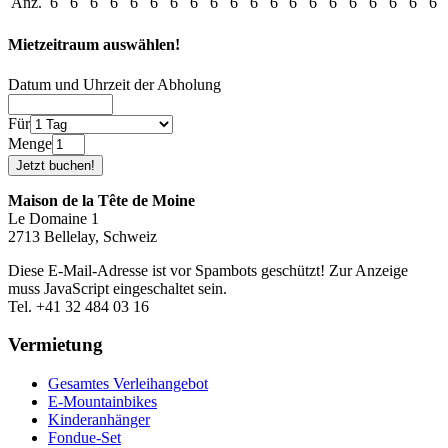
Anz.
6
6
6
6
6
6
6
6
6
6
6
6
6
6
6
6
6
6
6
6
Mietzeitraum auswählen!
Datum und Uhrzeit der Abholung
Für
Menge
Maison de la Tête de Moine
Le Domaine 1
2713 Bellelay, Schweiz
Diese E-Mail-Adresse ist vor Spambots geschützt! Zur Anzeige
muss JavaScript eingeschaltet sein.
Tel. +41 32 484 03 16
Vermietung
Gesamtes Verleihangebot
E-Mountainbikes
Kinderanhänger
Fondue-Set