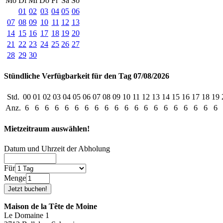
Mo
Di
Mi
Do
Fr
Sa
So
01
02
03
04
05
06
07
08
09
10
11
12
13
14
15
16
17
18
19
20
21
22
23
24
25
26
27
28
29
30
Stündliche Verfügbarkeit für den Tag 07/08/2026
Std.
00
01
02
03
04
05
06
07
08
09
10
11
12
13
14
15
16
17
18
19
Anz.
6
6
6
6
6
6
6
6
6
6
6
6
6
6
6
6
6
6
6
6
Mietzeitraum auswählen!
Datum und Uhrzeit der Abholung
Für
Menge
Maison de la Tête de Moine
Le Domaine 1