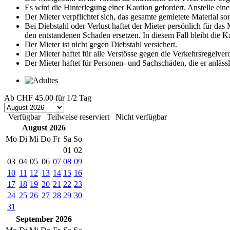
Es wird die Hinterlegung einer Kaution gefordert. Anstelle eine
Der Mieter verpflichtet sich, das gesamte gemietete Material s
Bei Diebstahl oder Verlust haftet der Mieter persönlich für da
den entstandenen Schaden ersetzen. In diesem Fall bleibt die 
Der Mieter ist nicht gegen Diebstahl versichert.
Der Mieter haftet für alle Verstösse gegen die Verkehrsregelve
Der Mieter haftet für Personen- und Sachschäden, die er anläss
Ab
CHF 45.00
für 1/2 Tag
Verfügbar
Teilweise reserviert
Nicht verfügbar
August 2026
Mo
Di
Mi
Do
Fr
Sa
So
01
02
03
04
05
06
07
08
09
10
11
12
13
14
15
16
17
18
19
20
21
22
23
24
25
26
27
28
29
30
31
September 2026