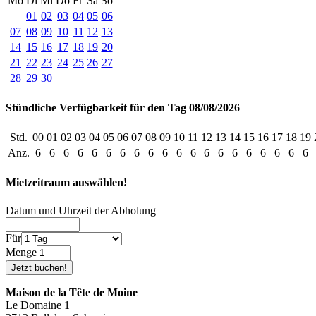
Mo
Di
Mi
Do
Fr
Sa
So
01
02
03
04
05
06
07
08
09
10
11
12
13
14
15
16
17
18
19
20
21
22
23
24
25
26
27
28
29
30
Stündliche Verfügbarkeit für den Tag 08/08/2026
Std.
00
01
02
03
04
05
06
07
08
09
10
11
12
13
14
15
16
17
18
19
Anz.
6
6
6
6
6
6
6
6
6
6
6
6
6
6
6
6
6
6
6
6
Mietzeitraum auswählen!
Datum und Uhrzeit der Abholung
Für
Menge
Maison de la Tête de Moine
Le Domaine 1