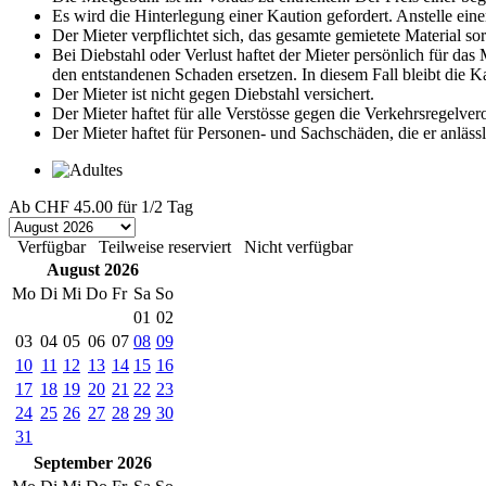
Es wird die Hinterlegung einer Kaution gefordert. Anstelle eine
Der Mieter verpflichtet sich, das gesamte gemietete Material s
Bei Diebstahl oder Verlust haftet der Mieter persönlich für da
den entstandenen Schaden ersetzen. In diesem Fall bleibt die 
Der Mieter ist nicht gegen Diebstahl versichert.
Der Mieter haftet für alle Verstösse gegen die Verkehrsregelve
Der Mieter haftet für Personen- und Sachschäden, die er anläss
Ab
CHF 45.00
für 1/2 Tag
Verfügbar
Teilweise reserviert
Nicht verfügbar
August 2026
Mo
Di
Mi
Do
Fr
Sa
So
01
02
03
04
05
06
07
08
09
10
11
12
13
14
15
16
17
18
19
20
21
22
23
24
25
26
27
28
29
30
31
September 2026