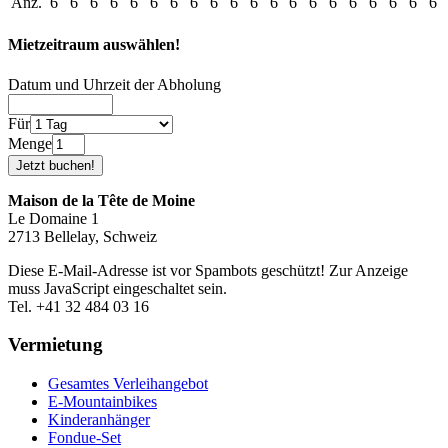
Anz.
6
6
6
6
6
6
6
6
6
6
6
6
6
6
6
6
6
6
6
6
Mietzeitraum auswählen!
Datum und Uhrzeit der Abholung
Für
Menge
Maison de la Tête de Moine
Le Domaine 1
2713 Bellelay, Schweiz
Diese E-Mail-Adresse ist vor Spambots geschützt! Zur Anzeige
muss JavaScript eingeschaltet sein.
Tel. +41 32 484 03 16
Vermietung
Gesamtes Verleihangebot
E-Mountainbikes
Kinderanhänger
Fondue-Set