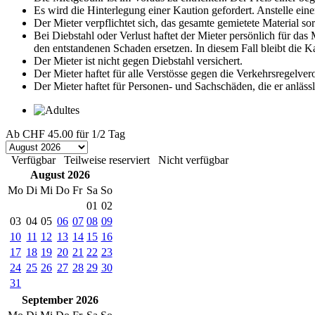
Es wird die Hinterlegung einer Kaution gefordert. Anstelle eine
Der Mieter verpflichtet sich, das gesamte gemietete Material s
Bei Diebstahl oder Verlust haftet der Mieter persönlich für da
den entstandenen Schaden ersetzen. In diesem Fall bleibt die 
Der Mieter ist nicht gegen Diebstahl versichert.
Der Mieter haftet für alle Verstösse gegen die Verkehrsregelve
Der Mieter haftet für Personen- und Sachschäden, die er anläss
Ab
CHF 45.00
für 1/2 Tag
Verfügbar
Teilweise reserviert
Nicht verfügbar
August 2026
Mo
Di
Mi
Do
Fr
Sa
So
01
02
03
04
05
06
07
08
09
10
11
12
13
14
15
16
17
18
19
20
21
22
23
24
25
26
27
28
29
30
31
September 2026