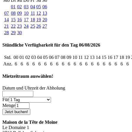
Mo
Di
Mi
Do
Fr
Sa
So
01
02
03
04
05
06
07
08
09
10
11
12
13
14
15
16
17
18
19
20
21
22
23
24
25
26
27
28
29
30
Stündliche Verfügbarkeit für den Tag 06/08/2026
Std.
00
01
02
03
04
05
06
07
08
09
10
11
12
13
14
15
16
17
18
19
Anz.
6
6
6
6
6
6
6
6
6
6
6
6
6
6
6
6
6
6
6
6
Mietzeitraum auswählen!
Datum und Uhrzeit der Abholung
Für
Menge
Maison de la Tête de Moine
Le Domaine 1