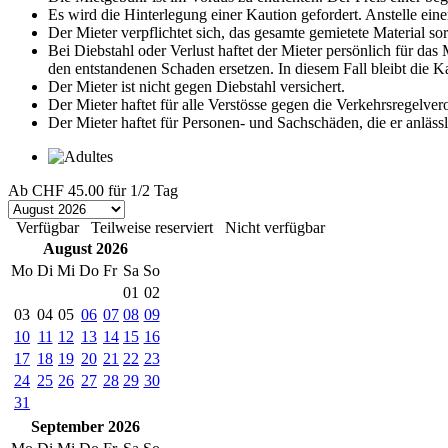
Es wird die Hinterlegung einer Kaution gefordert. Anstelle eine
Der Mieter verpflichtet sich, das gesamte gemietete Material s
Bei Diebstahl oder Verlust haftet der Mieter persönlich für da
den entstandenen Schaden ersetzen. In diesem Fall bleibt die 
Der Mieter ist nicht gegen Diebstahl versichert.
Der Mieter haftet für alle Verstösse gegen die Verkehrsregelve
Der Mieter haftet für Personen- und Sachschäden, die er anläss
Ab
CHF 45.00
für 1/2 Tag
Verfügbar
Teilweise reserviert
Nicht verfügbar
August 2026
Mo
Di
Mi
Do
Fr
Sa
So
01
02
03
04
05
06
07
08
09
10
11
12
13
14
15
16
17
18
19
20
21
22
23
24
25
26
27
28
29
30
31
September 2026