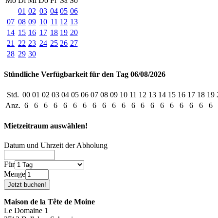
Mo
Di
Mi
Do
Fr
Sa
So
01
02
03
04
05
06
07
08
09
10
11
12
13
14
15
16
17
18
19
20
21
22
23
24
25
26
27
28
29
30
Stündliche Verfügbarkeit für den Tag 06/08/2026
Std.
00
01
02
03
04
05
06
07
08
09
10
11
12
13
14
15
16
17
18
19
Anz.
6
6
6
6
6
6
6
6
6
6
6
6
6
6
6
6
6
6
6
6
Mietzeitraum auswählen!
Datum und Uhrzeit der Abholung
Für
Menge
Maison de la Tête de Moine
Le Domaine 1