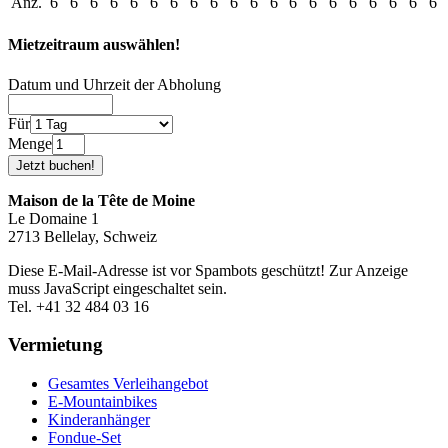
Anz.
6
6
6
6
6
6
6
6
6
6
6
6
6
6
6
6
6
6
6
6
Mietzeitraum auswählen!
Datum und Uhrzeit der Abholung
Für
Menge
Maison de la Tête de Moine
Le Domaine 1
2713 Bellelay, Schweiz
Diese E-Mail-Adresse ist vor Spambots geschützt! Zur Anzeige
muss JavaScript eingeschaltet sein.
Tel. +41 32 484 03 16
Vermietung
Gesamtes Verleihangebot
E-Mountainbikes
Kinderanhänger
Fondue-Set