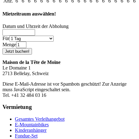
Anz.
6
6
6
6
6
6
6
6
6
6
6
6
6
6
6
6
6
6
6
6
Mietzeitraum auswählen!
Datum und Uhrzeit der Abholung
Für
Menge
Maison de la Tête de Moine
Le Domaine 1
2713 Bellelay, Schweiz
Diese E-Mail-Adresse ist vor Spambots geschützt! Zur Anzeige
muss JavaScript eingeschaltet sein.
Tel. +41 32 484 03 16
Vermietung
Gesamtes Verleihangebot
E-Mountainbikes
Kinderanhänger
Fondue-Set