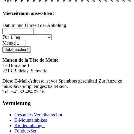
Anz.
6
6
6
6
6
6
6
6
6
6
6
6
6
6
6
6
6
6
6
6
Mietzeitraum auswählen!
Datum und Uhrzeit der Abholung
Für
Menge
Maison de la Tête de Moine
Le Domaine 1
2713 Bellelay, Schweiz
Diese E-Mail-Adresse ist vor Spambots geschützt! Zur Anzeige
muss JavaScript eingeschaltet sein.
Tel. +41 32 484 03 16
Vermietung
Gesamtes Verleihangebot
E-Mountainbikes
Kinderanhänger
Fondue-Set