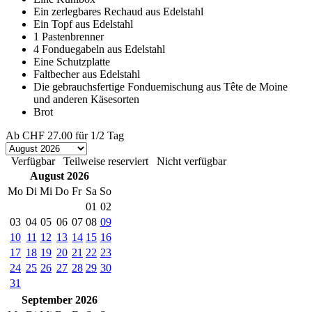
Ein zerlegbares Rechaud aus Edelstahl
Ein Topf aus Edelstahl
1 Pastenbrenner
4 Fonduegabeln aus Edelstahl
Eine Schutzplatte
Faltbecher aus Edelstahl
Die gebrauchsfertige Fonduemischung aus Tête de Moine
und anderen Käsesorten
Brot
Ab
CHF 27.00
für 1/2 Tag
Verfügbar
Teilweise reserviert
Nicht verfügbar
August 2026
Mo
Di
Mi
Do
Fr
Sa
So
01
02
03
04
05
06
07
08
09
10
11
12
13
14
15
16
17
18
19
20
21
22
23
24
25
26
27
28
29
30
31
September 2026