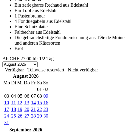
Ein zerlegbares Rechaud aus Edelstahl
Ein Topf aus Edelstahl
1 Pastenbrenner
4 Fonduegabeln aus Edelstahl
Eine Schutzplatte
Faltbecher aus Edelstahl
Die gebrauchsfertige Fonduemischung aus Tête de Moine
und anderen Käsesorten
Brot
Ab
CHF 27.00
für 1/2 Tag
Verfügbar
Teilweise reserviert
Nicht verfügbar
August 2026
Mo
Di
Mi
Do
Fr
Sa
So
01
02
03
04
05
06
07
08
09
10
11
12
13
14
15
16
17
18
19
20
21
22
23
24
25
26
27
28
29
30
31
September 2026