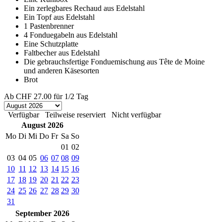
Ein zerlegbares Rechaud aus Edelstahl
Ein Topf aus Edelstahl
1 Pastenbrenner
4 Fonduegabeln aus Edelstahl
Eine Schutzplatte
Faltbecher aus Edelstahl
Die gebrauchsfertige Fonduemischung aus Tête de Moine
und anderen Käsesorten
Brot
Ab
CHF 27.00
für 1/2 Tag
Verfügbar
Teilweise reserviert
Nicht verfügbar
August 2026
Mo
Di
Mi
Do
Fr
Sa
So
01
02
03
04
05
06
07
08
09
10
11
12
13
14
15
16
17
18
19
20
21
22
23
24
25
26
27
28
29
30
31
September 2026