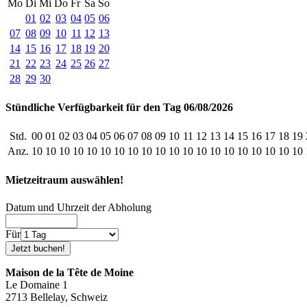
Mo
Di
Mi
Do
Fr
Sa
So
01
02
03
04
05
06
07
08
09
10
11
12
13
14
15
16
17
18
19
20
21
22
23
24
25
26
27
28
29
30
Stündliche Verfügbarkeit für den Tag 06/08/2026
Std.
00
01
02
03
04
05
06
07
08
09
10
11
12
13
14
15
16
17
18
19
Anz.
10
10
10
10
10
10
10
10
10
10
10
10
10
10
10
10
10
10
10
10
Mietzeitraum auswählen!
Datum und Uhrzeit der Abholung
Für
Maison de la Tête de Moine
Le Domaine 1
2713 Bellelay, Schweiz