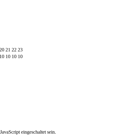
20
21
22
23
10
10
10
10
avaScript eingeschaltet sein.