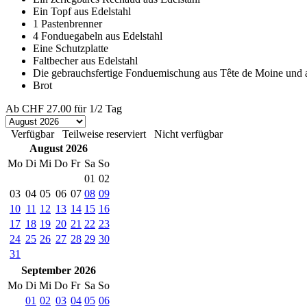
Ein Topf aus Edelstahl
1 Pastenbrenner
4 Fonduegabeln aus Edelstahl
Eine Schutzplatte
Faltbecher aus Edelstahl
Die gebrauchsfertige Fonduemischung aus Tête de Moine und 
Brot
Ab
CHF 27.00
für 1/2 Tag
Verfügbar
Teilweise reserviert
Nicht verfügbar
August 2026
Mo
Di
Mi
Do
Fr
Sa
So
01
02
03
04
05
06
07
08
09
10
11
12
13
14
15
16
17
18
19
20
21
22
23
24
25
26
27
28
29
30
31
September 2026
Mo
Di
Mi
Do
Fr
Sa
So
01
02
03
04
05
06