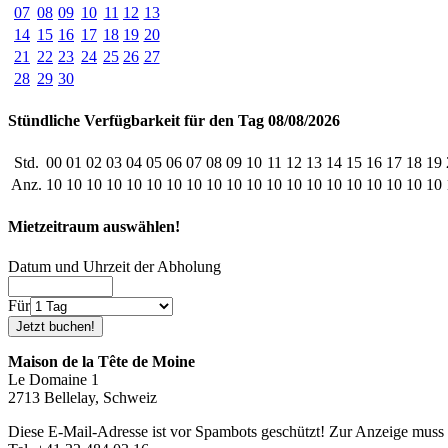
07
08
09
10
11
12
13
14
15
16
17
18
19
20
21
22
23
24
25
26
27
28
29
30
Stündliche Verfügbarkeit für den Tag 08/08/2026
Std.
00
01
02
03
04
05
06
07
08
09
10
11
12
13
14
15
16
17
18
19
Anz.
10
10
10
10
10
10
10
10
10
10
10
10
10
10
10
10
10
10
10
10
Mietzeitraum auswählen!
Datum und Uhrzeit der Abholung
Für
Maison de la Tête de Moine
Le Domaine 1
2713 Bellelay, Schweiz
Diese E-Mail-Adresse ist vor Spambots geschützt! Zur Anzeige muss J