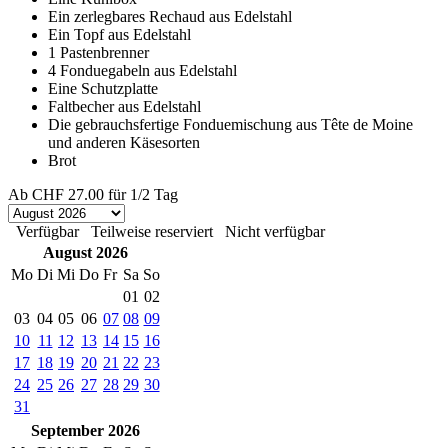
Ein zerlegbares Rechaud aus Edelstahl
Ein Topf aus Edelstahl
1 Pastenbrenner
4 Fonduegabeln aus Edelstahl
Eine Schutzplatte
Faltbecher aus Edelstahl
Die gebrauchsfertige Fonduemischung aus Tête de Moine
und anderen Käsesorten
Brot
Ab
CHF 27.00
für 1/2 Tag
Verfügbar
Teilweise reserviert
Nicht verfügbar
August 2026
Mo
Di
Mi
Do
Fr
Sa
So
01
02
03
04
05
06
07
08
09
10
11
12
13
14
15
16
17
18
19
20
21
22
23
24
25
26
27
28
29
30
31
September 2026