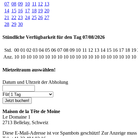
07
08
09
10
11
12
13
14
15
16
17
18
19
20
21
22
23
24
25
26
27
28
29
30
Stündliche Verfügbarkeit für den Tag 07/08/2026
Std.
00
01
02
03
04
05
06
07
08
09
10
11
12
13
14
15
16
17
18
19
Anz.
10
10
10
10
10
10
10
10
10
10
10
10
10
10
10
10
10
10
10
10
Mietzeitraum auswählen!
Datum und Uhrzeit der Abholung
Für
Maison de la Tête de Moine
Le Domaine 1
2713 Bellelay, Schweiz
Diese E-Mail-Adresse ist vor Spambots geschützt! Zur Anzeige muss J