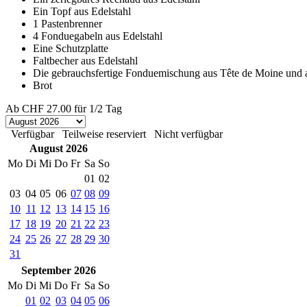
Ein Topf aus Edelstahl
1 Pastenbrenner
4 Fonduegabeln aus Edelstahl
Eine Schutzplatte
Faltbecher aus Edelstahl
Die gebrauchsfertige Fonduemischung aus Tête de Moine und 
Brot
Ab
CHF 27.00
für 1/2 Tag
Verfügbar
Teilweise reserviert
Nicht verfügbar
August 2026
Mo
Di
Mi
Do
Fr
Sa
So
01
02
03
04
05
06
07
08
09
10
11
12
13
14
15
16
17
18
19
20
21
22
23
24
25
26
27
28
29
30
31
September 2026
Mo
Di
Mi
Do
Fr
Sa
So
01
02
03
04
05
06