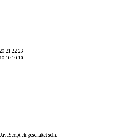
20
21
22
23
10
10
10
10
avaScript eingeschaltet sein.