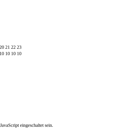
20
21
22
23
10
10
10
10
avaScript eingeschaltet sein.