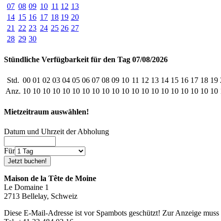
07
08
09
10
11
12
13
14
15
16
17
18
19
20
21
22
23
24
25
26
27
28
29
30
Stündliche Verfügbarkeit für den Tag 07/08/2026
Std.
00
01
02
03
04
05
06
07
08
09
10
11
12
13
14
15
16
17
18
19
Anz.
10
10
10
10
10
10
10
10
10
10
10
10
10
10
10
10
10
10
10
10
Mietzeitraum auswählen!
Datum und Uhrzeit der Abholung
Für
Maison de la Tête de Moine
Le Domaine 1
2713 Bellelay, Schweiz
Diese E-Mail-Adresse ist vor Spambots geschützt! Zur Anzeige muss J