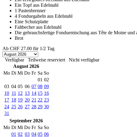
Ein Topf aus Edelstahl
1 Pastenbrenner
4 Fonduegabeln aus Edelstahl
Eine Schutzplatte
Faltbecher aus Edelstahl
Die gebrauchsfertige Fonduemischung aus Tête de Moine und 
Brot
Ab
CHF 27.00
für 1/2 Tag
Verfügbar
Teilweise reserviert
Nicht verfügbar
August 2026
Mo
Di
Mi
Do
Fr
Sa
So
01
02
03
04
05
06
07
08
09
10
11
12
13
14
15
16
17
18
19
20
21
22
23
24
25
26
27
28
29
30
31
September 2026
Mo
Di
Mi
Do
Fr
Sa
So
01
02
03
04
05
06