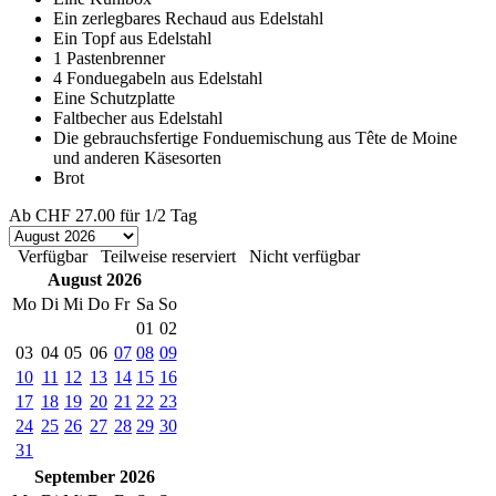
Ein zerlegbares Rechaud aus Edelstahl
Ein Topf aus Edelstahl
1 Pastenbrenner
4 Fonduegabeln aus Edelstahl
Eine Schutzplatte
Faltbecher aus Edelstahl
Die gebrauchsfertige Fonduemischung aus Tête de Moine
und anderen Käsesorten
Brot
Ab
CHF 27.00
für 1/2 Tag
Verfügbar
Teilweise reserviert
Nicht verfügbar
August 2026
Mo
Di
Mi
Do
Fr
Sa
So
01
02
03
04
05
06
07
08
09
10
11
12
13
14
15
16
17
18
19
20
21
22
23
24
25
26
27
28
29
30
31
September 2026