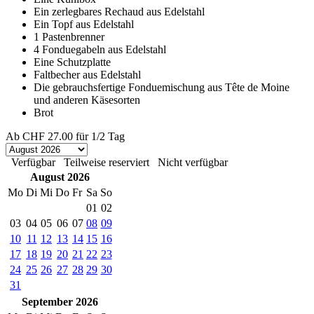
Ein zerlegbares Rechaud aus Edelstahl
Ein Topf aus Edelstahl
1 Pastenbrenner
4 Fonduegabeln aus Edelstahl
Eine Schutzplatte
Faltbecher aus Edelstahl
Die gebrauchsfertige Fonduemischung aus Tête de Moine
und anderen Käsesorten
Brot
Ab
CHF 27.00
für 1/2 Tag
Verfügbar
Teilweise reserviert
Nicht verfügbar
August 2026
Mo
Di
Mi
Do
Fr
Sa
So
01
02
03
04
05
06
07
08
09
10
11
12
13
14
15
16
17
18
19
20
21
22
23
24
25
26
27
28
29
30
31
September 2026