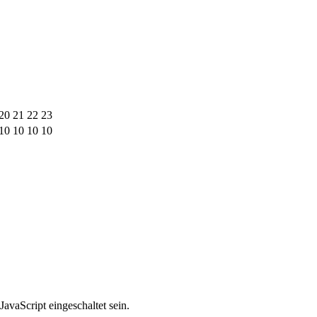
20
21
22
23
10
10
10
10
avaScript eingeschaltet sein.