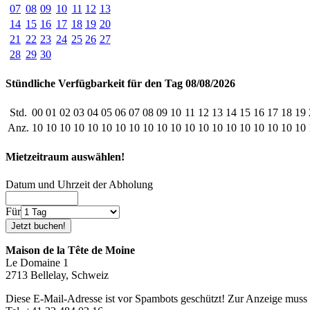
07
08
09
10
11
12
13
14
15
16
17
18
19
20
21
22
23
24
25
26
27
28
29
30
Stündliche Verfügbarkeit für den Tag 08/08/2026
Std.
00
01
02
03
04
05
06
07
08
09
10
11
12
13
14
15
16
17
18
19
Anz.
10
10
10
10
10
10
10
10
10
10
10
10
10
10
10
10
10
10
10
10
Mietzeitraum auswählen!
Datum und Uhrzeit der Abholung
Für
Maison de la Tête de Moine
Le Domaine 1
2713 Bellelay, Schweiz
Diese E-Mail-Adresse ist vor Spambots geschützt! Zur Anzeige muss J