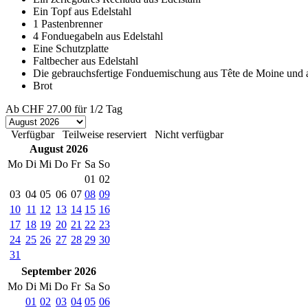
Ein Topf aus Edelstahl
1 Pastenbrenner
4 Fonduegabeln aus Edelstahl
Eine Schutzplatte
Faltbecher aus Edelstahl
Die gebrauchsfertige Fonduemischung aus Tête de Moine und 
Brot
Ab
CHF 27.00
für 1/2 Tag
Verfügbar
Teilweise reserviert
Nicht verfügbar
August 2026
Mo
Di
Mi
Do
Fr
Sa
So
01
02
03
04
05
06
07
08
09
10
11
12
13
14
15
16
17
18
19
20
21
22
23
24
25
26
27
28
29
30
31
September 2026
Mo
Di
Mi
Do
Fr
Sa
So
01
02
03
04
05
06