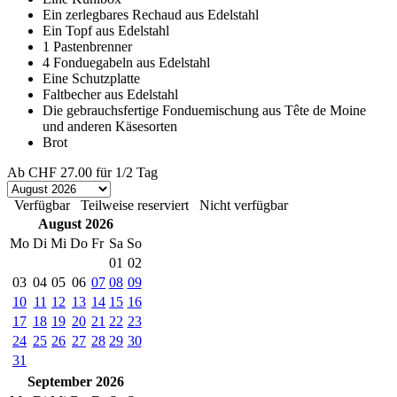
Ein zerlegbares Rechaud aus Edelstahl
Ein Topf aus Edelstahl
1 Pastenbrenner
4 Fonduegabeln aus Edelstahl
Eine Schutzplatte
Faltbecher aus Edelstahl
Die gebrauchsfertige Fonduemischung aus Tête de Moine
und anderen Käsesorten
Brot
Ab
CHF 27.00
für 1/2 Tag
Verfügbar
Teilweise reserviert
Nicht verfügbar
August 2026
Mo
Di
Mi
Do
Fr
Sa
So
01
02
03
04
05
06
07
08
09
10
11
12
13
14
15
16
17
18
19
20
21
22
23
24
25
26
27
28
29
30
31
September 2026