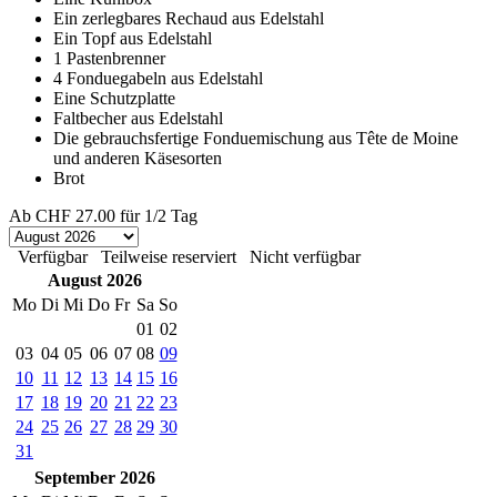
Ein zerlegbares Rechaud aus Edelstahl
Ein Topf aus Edelstahl
1 Pastenbrenner
4 Fonduegabeln aus Edelstahl
Eine Schutzplatte
Faltbecher aus Edelstahl
Die gebrauchsfertige Fonduemischung aus Tête de Moine
und anderen Käsesorten
Brot
Ab
CHF 27.00
für 1/2 Tag
Verfügbar
Teilweise reserviert
Nicht verfügbar
August 2026
Mo
Di
Mi
Do
Fr
Sa
So
01
02
03
04
05
06
07
08
09
10
11
12
13
14
15
16
17
18
19
20
21
22
23
24
25
26
27
28
29
30
31
September 2026