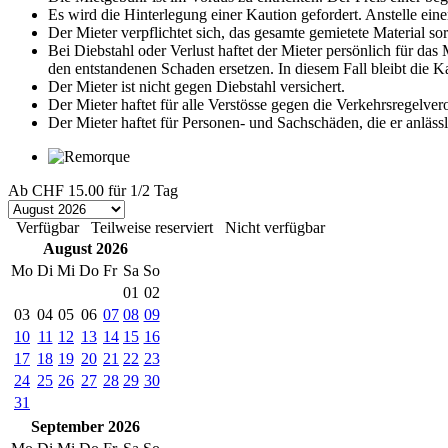
Es wird die Hinterlegung einer Kaution gefordert. Anstelle eine
Der Mieter verpflichtet sich, das gesamte gemietete Material s
Bei Diebstahl oder Verlust haftet der Mieter persönlich für da
den entstandenen Schaden ersetzen. In diesem Fall bleibt die 
Der Mieter ist nicht gegen Diebstahl versichert.
Der Mieter haftet für alle Verstösse gegen die Verkehrsregelve
Der Mieter haftet für Personen- und Sachschäden, die er anläss
Ab
CHF 15.00
für 1/2 Tag
Verfügbar
Teilweise reserviert
Nicht verfügbar
August 2026
Mo
Di
Mi
Do
Fr
Sa
So
01
02
03
04
05
06
07
08
09
10
11
12
13
14
15
16
17
18
19
20
21
22
23
24
25
26
27
28
29
30
31
September 2026