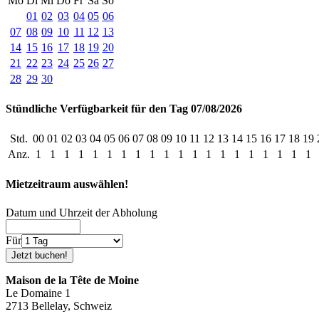
Mo
Di
Mi
Do
Fr
Sa
So
01
02
03
04
05
06
07
08
09
10
11
12
13
14
15
16
17
18
19
20
21
22
23
24
25
26
27
28
29
30
Stündliche Verfügbarkeit für den Tag 07/08/2026
Std.
00
01
02
03
04
05
06
07
08
09
10
11
12
13
14
15
16
17
18
19
Anz.
1
1
1
1
1
1
1
1
1
1
1
1
1
1
1
1
1
1
1
1
Mietzeitraum auswählen!
Datum und Uhrzeit der Abholung
Für
Maison de la Tête de Moine
Le Domaine 1
2713 Bellelay, Schweiz