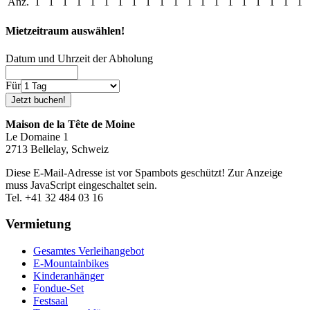
Anz.
1
1
1
1
1
1
1
1
1
1
1
1
1
1
1
1
1
1
1
1
Mietzeitraum auswählen!
Datum und Uhrzeit der Abholung
Für
Maison de la Tête de Moine
Le Domaine 1
2713 Bellelay, Schweiz
Diese E-Mail-Adresse ist vor Spambots geschützt! Zur Anzeige
muss JavaScript eingeschaltet sein.
Tel. +41 32 484 03 16
Vermietung
Gesamtes Verleihangebot
E-Mountainbikes
Kinderanhänger
Fondue-Set
Festsaal