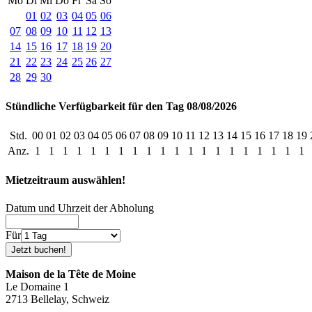
Mo
Di
Mi
Do
Fr
Sa
So
01
02
03
04
05
06
07
08
09
10
11
12
13
14
15
16
17
18
19
20
21
22
23
24
25
26
27
28
29
30
Stündliche Verfügbarkeit für den Tag 08/08/2026
Std.
00
01
02
03
04
05
06
07
08
09
10
11
12
13
14
15
16
17
18
19
Anz.
1
1
1
1
1
1
1
1
1
1
1
1
1
1
1
1
1
1
1
1
Mietzeitraum auswählen!
Datum und Uhrzeit der Abholung
Für
Maison de la Tête de Moine
Le Domaine 1
2713 Bellelay, Schweiz