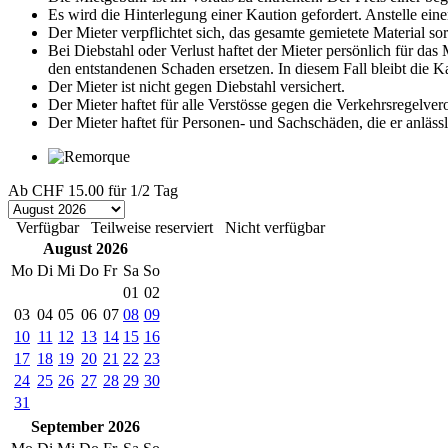
Es wird die Hinterlegung einer Kaution gefordert. Anstelle eine
Der Mieter verpflichtet sich, das gesamte gemietete Material s
Bei Diebstahl oder Verlust haftet der Mieter persönlich für da
den entstandenen Schaden ersetzen. In diesem Fall bleibt die 
Der Mieter ist nicht gegen Diebstahl versichert.
Der Mieter haftet für alle Verstösse gegen die Verkehrsregelve
Der Mieter haftet für Personen- und Sachschäden, die er anläss
Ab
CHF 15.00
für 1/2 Tag
Verfügbar
Teilweise reserviert
Nicht verfügbar
August 2026
Mo
Di
Mi
Do
Fr
Sa
So
01
02
03
04
05
06
07
08
09
10
11
12
13
14
15
16
17
18
19
20
21
22
23
24
25
26
27
28
29
30
31
September 2026