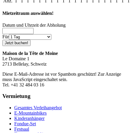
Anz.
1
1
1
1
1
1
1
1
1
1
1
1
1
1
1
1
1
1
1
1
Mietzeitraum auswählen!
Datum und Uhrzeit der Abholung
Für
Maison de la Tête de Moine
Le Domaine 1
2713 Bellelay, Schweiz
Diese E-Mail-Adresse ist vor Spambots geschützt! Zur Anzeige
muss JavaScript eingeschaltet sein.
Tel. +41 32 484 03 16
Vermietung
Gesamtes Verleihangebot
E-Mountainbikes
Kinderanhänger
Fondue-Set
Festsaal