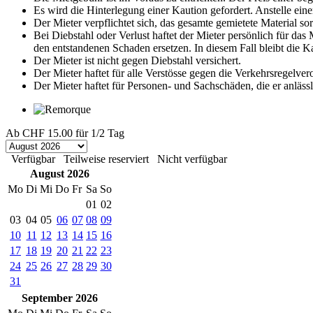
Es wird die Hinterlegung einer Kaution gefordert. Anstelle eine
Der Mieter verpflichtet sich, das gesamte gemietete Material s
Bei Diebstahl oder Verlust haftet der Mieter persönlich für da
den entstandenen Schaden ersetzen. In diesem Fall bleibt die 
Der Mieter ist nicht gegen Diebstahl versichert.
Der Mieter haftet für alle Verstösse gegen die Verkehrsregelve
Der Mieter haftet für Personen- und Sachschäden, die er anläss
Ab
CHF 15.00
für 1/2 Tag
Verfügbar
Teilweise reserviert
Nicht verfügbar
August 2026
Mo
Di
Mi
Do
Fr
Sa
So
01
02
03
04
05
06
07
08
09
10
11
12
13
14
15
16
17
18
19
20
21
22
23
24
25
26
27
28
29
30
31
September 2026