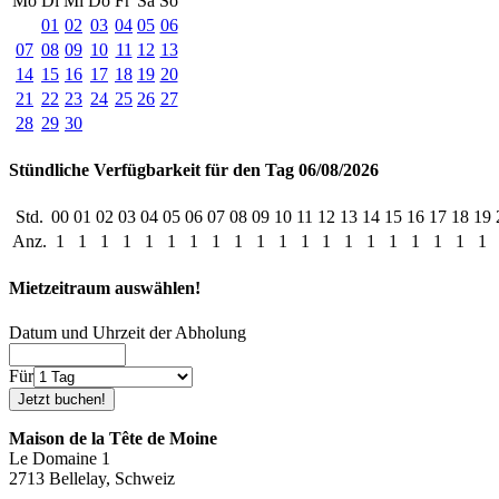
Mo
Di
Mi
Do
Fr
Sa
So
01
02
03
04
05
06
07
08
09
10
11
12
13
14
15
16
17
18
19
20
21
22
23
24
25
26
27
28
29
30
Stündliche Verfügbarkeit für den Tag 06/08/2026
Std.
00
01
02
03
04
05
06
07
08
09
10
11
12
13
14
15
16
17
18
19
Anz.
1
1
1
1
1
1
1
1
1
1
1
1
1
1
1
1
1
1
1
1
Mietzeitraum auswählen!
Datum und Uhrzeit der Abholung
Für
Maison de la Tête de Moine
Le Domaine 1
2713 Bellelay, Schweiz