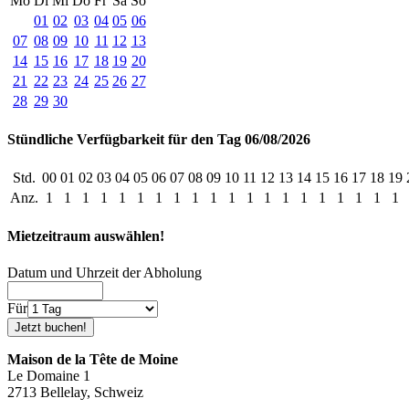
Mo
Di
Mi
Do
Fr
Sa
So
01
02
03
04
05
06
07
08
09
10
11
12
13
14
15
16
17
18
19
20
21
22
23
24
25
26
27
28
29
30
Stündliche Verfügbarkeit für den Tag 06/08/2026
Std.
00
01
02
03
04
05
06
07
08
09
10
11
12
13
14
15
16
17
18
19
Anz.
1
1
1
1
1
1
1
1
1
1
1
1
1
1
1
1
1
1
1
1
Mietzeitraum auswählen!
Datum und Uhrzeit der Abholung
Für
Maison de la Tête de Moine
Le Domaine 1
2713 Bellelay, Schweiz