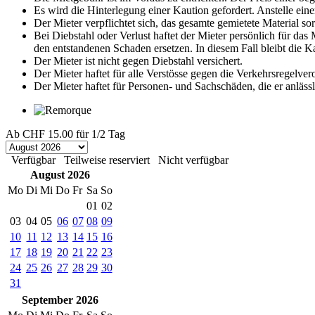
Es wird die Hinterlegung einer Kaution gefordert. Anstelle eine
Der Mieter verpflichtet sich, das gesamte gemietete Material s
Bei Diebstahl oder Verlust haftet der Mieter persönlich für da
den entstandenen Schaden ersetzen. In diesem Fall bleibt die 
Der Mieter ist nicht gegen Diebstahl versichert.
Der Mieter haftet für alle Verstösse gegen die Verkehrsregelve
Der Mieter haftet für Personen- und Sachschäden, die er anläss
Ab
CHF 15.00
für 1/2 Tag
Verfügbar
Teilweise reserviert
Nicht verfügbar
August 2026
Mo
Di
Mi
Do
Fr
Sa
So
01
02
03
04
05
06
07
08
09
10
11
12
13
14
15
16
17
18
19
20
21
22
23
24
25
26
27
28
29
30
31
September 2026