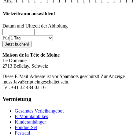
Anz.
1
1
1
1
1
1
1
1
1
1
1
1
1
1
1
1
1
1
1
1
Mietzeitraum auswählen!
Datum und Uhrzeit der Abholung
Für
Maison de la Tête de Moine
Le Domaine 1
2713 Bellelay, Schweiz
Diese E-Mail-Adresse ist vor Spambots geschützt! Zur Anzeige
muss JavaScript eingeschaltet sein.
Tel. +41 32 484 03 16
Vermietung
Gesamtes Verleihangebot
E-Mountainbikes
Kinderanhänger
Fondue-Set
Festsaal