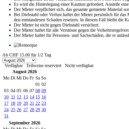
Es wird die Hinterlegung einer Kaution gefordert. Anstelle eine
Der Mieter verpflichtet sich, das gesamte gemietete Material s
Bei Diebstahl oder Verlust haftet der Mieter persönlich für da
den entstandenen Schaden ersetzen. In diesem Fall bleibt die 
Der Mieter ist nicht gegen Diebstahl versichert.
Der Mieter haftet für alle Verstösse gegen die Verkehrsregelve
Der Mieter haftet für Personen- und Sachschäden, die er anläss
Ab
CHF 15.00
für 1/2 Tag
Verfügbar
Teilweise reserviert
Nicht verfügbar
August 2026
Mo
Di
Mi
Do
Fr
Sa
So
01
02
03
04
05
06
07
08
09
10
11
12
13
14
15
16
17
18
19
20
21
22
23
24
25
26
27
28
29
30
31
September 2026