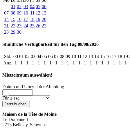
Mo
Di
Mi
Do
Fr
Sa
So
01
02
03
04
05
06
07
08
09
10
11
12
13
14
15
16
17
18
19
20
21
22
23
24
25
26
27
28
29
30
Stündliche Verfügbarkeit für den Tag 08/08/2026
Std.
00
01
02
03
04
05
06
07
08
09
10
11
12
13
14
15
16
17
18
19
Anz.
1
1
1
1
1
1
1
1
1
1
1
1
1
1
1
1
1
1
1
1
Mietzeitraum auswählen!
Datum und Uhrzeit der Abholung
Für
Maison de la Tête de Moine
Le Domaine 1
2713 Bellelay, Schweiz