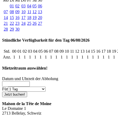
Mo
Di
Mi
Do
Fr
Sa
So
01
02
03
04
05
06
07
08
09
10
11
12
13
14
15
16
17
18
19
20
21
22
23
24
25
26
27
28
29
30
Stündliche Verfügbarkeit für den Tag 06/08/2026
Std.
00
01
02
03
04
05
06
07
08
09
10
11
12
13
14
15
16
17
18
19
Anz.
1
1
1
1
1
1
1
1
1
1
1
1
1
1
1
1
1
1
1
1
Mietzeitraum auswählen!
Datum und Uhrzeit der Abholung
Für
Maison de la Tête de Moine
Le Domaine 1
2713 Bellelay, Schweiz