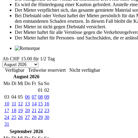
Es wird die Hinterlegung einer Kaution gefordert. Anstelle eine
Der Mieter verpflichtet sich, das gesamte gemietete Material s
Bei Diebstahl oder Verlust haftet der Mieter persönlich für da
den entstandenen Schaden ersetzen. In diesem Fall bleibt die 
Der Mieter ist nicht gegen Diebstahl versichert.
Der Mieter haftet für alle Verstösse gegen die Verkehrsregelve
Der Mieter haftet für Personen- und Sachschäden, die er anläss
Ab
CHF 15.00
für 1/2 Tag
Verfügbar
Teilweise reserviert
Nicht verfügbar
August 2026
Mo
Di
Mi
Do
Fr
Sa
So
01
02
03
04
05
06
07
08
09
10
11
12
13
14
15
16
17
18
19
20
21
22
23
24
25
26
27
28
29
30
31
September 2026