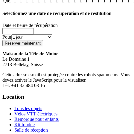
Qté.
1
1
1
1
1
1
1
1
1
1
1
1
1
1
1
1
1
1
1
1
Sélectionnez une date de récupération et de restitution
Date et heure de récupération
Pour
Maison de la Tête de Moine
Le Domaine 1
2713 Bellelay, Suisse
Cette adresse e-mail est protégée contre les robots spammeurs. Vous
devez activer le JavaScript pour la visualiser.
Tél. +41 32 484 03 16
Location
Tous les objets
Vélos VTT électriques
Remorque pour enfants
Kit fondue
Salle de réception