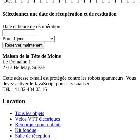
Qté.
1
1
1
1
1
1
1
1
1
1
1
1
1
1
1
1
1
1
1
1
Sélectionnez une date de récupération et de restitution
Date et heure de récupération
Pour
Maison de la Tête de Moine
Le Domaine 1
2713 Bellelay, Suisse
Cette adresse e-mail est protégée contre les robots spammeurs. Vous
devez activer le JavaScript pour la visualiser.
Tél. +41 32 484 03 16
Location
Tous les objets
Vélos VTT électriques
Remorque pour enfants
Kit fondue
Salle de réception