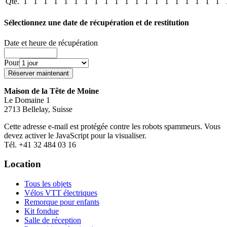
Qté.
1
1
1
1
1
1
1
1
1
1
1
1
1
1
1
1
1
1
1
1
Sélectionnez une date de récupération et de restitution
Date et heure de récupération
Pour
Maison de la Tête de Moine
Le Domaine 1
2713 Bellelay, Suisse
Cette adresse e-mail est protégée contre les robots spammeurs. Vous
devez activer le JavaScript pour la visualiser.
Tél. +41 32 484 03 16
Location
Tous les objets
Vélos VTT électriques
Remorque pour enfants
Kit fondue
Salle de réception