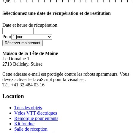
Qté.
1
1
1
1
1
1
1
1
1
1
1
1
1
1
1
1
1
1
1
1
Sélectionnez une date de récupération et de restitution
Date et heure de récupération
Pour
Maison de la Tête de Moine
Le Domaine 1
2713 Bellelay, Suisse
Cette adresse e-mail est protégée contre les robots spammeurs. Vous
devez activer le JavaScript pour la visualiser.
Tél. +41 32 484 03 16
Location
Tous les objets
Vélos VTT électriques
Remorque pour enfants
Kit fondue
Salle de réception