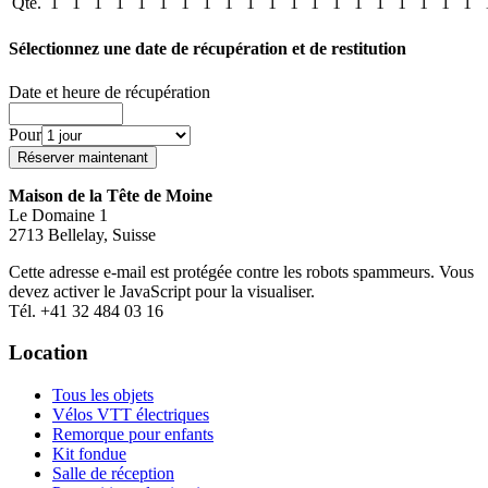
Qté.
1
1
1
1
1
1
1
1
1
1
1
1
1
1
1
1
1
1
1
1
Sélectionnez une date de récupération et de restitution
Date et heure de récupération
Pour
Maison de la Tête de Moine
Le Domaine 1
2713 Bellelay, Suisse
Cette adresse e-mail est protégée contre les robots spammeurs. Vous
devez activer le JavaScript pour la visualiser.
Tél. +41 32 484 03 16
Location
Tous les objets
Vélos VTT électriques
Remorque pour enfants
Kit fondue
Salle de réception