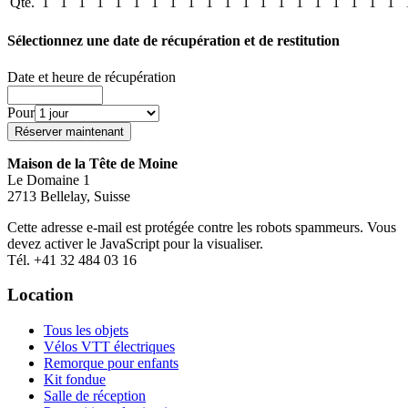
Qté.
1
1
1
1
1
1
1
1
1
1
1
1
1
1
1
1
1
1
1
1
Sélectionnez une date de récupération et de restitution
Date et heure de récupération
Pour
Maison de la Tête de Moine
Le Domaine 1
2713 Bellelay, Suisse
Cette adresse e-mail est protégée contre les robots spammeurs. Vous
devez activer le JavaScript pour la visualiser.
Tél. +41 32 484 03 16
Location
Tous les objets
Vélos VTT électriques
Remorque pour enfants
Kit fondue
Salle de réception