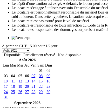
Le dépôt d’une caution est exigé. A défauts, le loueur peut accep
Le locataire s’engage à utiliser avec soin l’ensemble du matériel 
Le locataire est personnellement responsable du matériel loué en 
subi au loueur. Dans cette hypothèse, la caution reste acquise au
Le locataire n’est pas assuré pour le vol de matériel.
Le locataire est responsable de toute infraction du Code de la R
Le locataire est responsable des dommages corporels et matériels 
À partir de
CHF 15.00
pour 1/2 jour
Disponible
Partiellement réservé
Non disponible
Août 2026
Lun
Mar
Mer
Jeu
Ven
Sam
Dim
01
02
03
04
05
06
07
08
09
10
11
12
13
14
15
16
17
18
19
20
21
22
23
24
25
26
27
28
29
30
31
Septembre 2026