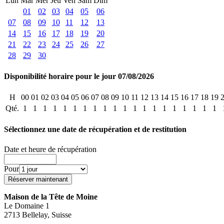
Lun
Mar
Mer
Jeu
Ven
Sam
Dim
01
02
03
04
05
06
07
08
09
10
11
12
13
14
15
16
17
18
19
20
21
22
23
24
25
26
27
28
29
30
Disponibilité horaire pour le jour 07/08/2026
H
00
01
02
03
04
05
06
07
08
09
10
11
12
13
14
15
16
17
18
19
Qté.
1
1
1
1
1
1
1
1
1
1
1
1
1
1
1
1
1
1
1
1
Sélectionnez une date de récupération et de restitution
Date et heure de récupération
Pour
Maison de la Tête de Moine
Le Domaine 1
2713 Bellelay, Suisse