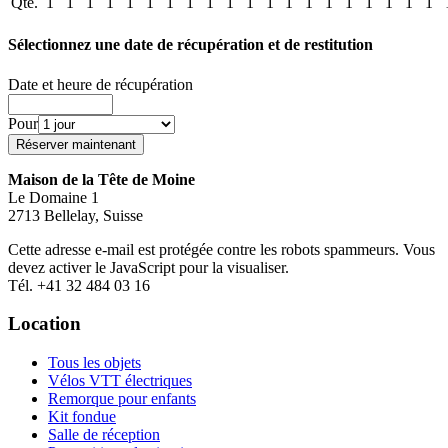
Qté.
1
1
1
1
1
1
1
1
1
1
1
1
1
1
1
1
1
1
1
1
Sélectionnez une date de récupération et de restitution
Date et heure de récupération
Pour
Maison de la Tête de Moine
Le Domaine 1
2713 Bellelay, Suisse
Cette adresse e-mail est protégée contre les robots spammeurs. Vous
devez activer le JavaScript pour la visualiser.
Tél. +41 32 484 03 16
Location
Tous les objets
Vélos VTT électriques
Remorque pour enfants
Kit fondue
Salle de réception