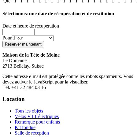
Qté.
1
1
1
1
1
1
1
1
1
1
1
1
1
1
1
1
1
1
1
1
Sélectionnez une date de récupération et de restitution
Date et heure de récupération
Pour
Maison de la Tête de Moine
Le Domaine 1
2713 Bellelay, Suisse
Cette adresse e-mail est protégée contre les robots spammeurs. Vous
devez activer le JavaScript pour la visualiser.
Tél. +41 32 484 03 16
Location
Tous les objets
Vélos VTT électriques
Remorque pour enfants
Kit fondue
Salle de réception