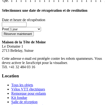
Qté.
1
1
1
1
1
1
1
1
1
1
1
1
1
1
1
1
1
1
1
1
Sélectionnez une date de récupération et de restitution
Date et heure de récupération
Pour
Maison de la Tête de Moine
Le Domaine 1
2713 Bellelay, Suisse
Cette adresse e-mail est protégée contre les robots spammeurs. Vous
devez activer le JavaScript pour la visualiser.
Tél. +41 32 484 03 16
Location
Tous les objets
Vélos VTT électriques
Remorque pour enfants
Kit fondue
Salle de réception