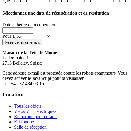
Qté.
1
1
1
1
1
1
1
1
1
1
1
1
1
1
1
1
1
1
1
1
Sélectionnez une date de récupération et de restitution
Date et heure de récupération
Pour
Maison de la Tête de Moine
Le Domaine 1
2713 Bellelay, Suisse
Cette adresse e-mail est protégée contre les robots spammeurs. Vous
devez activer le JavaScript pour la visualiser.
Tél. +41 32 484 03 16
Location
Tous les objets
Vélos VTT électriques
Remorque pour enfants
Kit fondue
Salle de réception