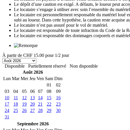
Le dépôt d’une caution est exigé. A défauts, le loueur peut accep
Le locataire s’engage à utiliser avec soin l’ensemble du matériel 
Le locataire est personnellement responsable du matériel loué en 
subi au loueur. Dans cette hypothèse, la caution reste acquise au
Le locataire n’est pas assuré pour le vol de matériel.
Le locataire est responsable de toute infraction du Code de la R
Le locataire est responsable des dommages corporels et matériels 
À partir de
CHF 15.00
pour 1/2 jour
Disponible
Partiellement réservé
Non disponible
Août 2026
Lun
Mar
Mer
Jeu
Ven
Sam
Dim
01
02
03
04
05
06
07
08
09
10
11
12
13
14
15
16
17
18
19
20
21
22
23
24
25
26
27
28
29
30
31
Septembre 2026