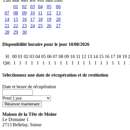
Lun
Mar
Mer
Jeu
Ven
Sam
Dim
01
02
03
04
05
06
07
08
09
10
11
12
13
14
15
16
17
18
19
20
21
22
23
24
25
26
27
28
29
30
Disponibilité horaire pour le jour 10/08/2026
H
00
01
02
03
04
05
06
07
08
09
10
11
12
13
14
15
16
17
18
19
Qté.
1
1
1
1
1
1
1
1
1
1
1
1
1
1
1
1
1
1
1
1
Sélectionnez une date de récupération et de restitution
Date et heure de récupération
Pour
Maison de la Tête de Moine
Le Domaine 1
2713 Bellelay, Suisse