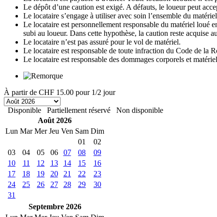
Le dépôt d’une caution est exigé. A défauts, le loueur peut accep
Le locataire s’engage à utiliser avec soin l’ensemble du matériel 
Le locataire est personnellement responsable du matériel loué en 
subi au loueur. Dans cette hypothèse, la caution reste acquise au
Le locataire n’est pas assuré pour le vol de matériel.
Le locataire est responsable de toute infraction du Code de la R
Le locataire est responsable des dommages corporels et matériels 
À partir de
CHF 15.00
pour 1/2 jour
Disponible
Partiellement réservé
Non disponible
Août 2026
Lun
Mar
Mer
Jeu
Ven
Sam
Dim
01
02
03
04
05
06
07
08
09
10
11
12
13
14
15
16
17
18
19
20
21
22
23
24
25
26
27
28
29
30
31
Septembre 2026