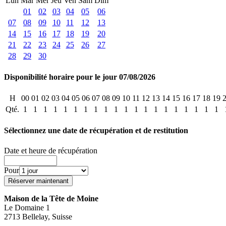
Lun
Mar
Mer
Jeu
Ven
Sam
Dim
01
02
03
04
05
06
07
08
09
10
11
12
13
14
15
16
17
18
19
20
21
22
23
24
25
26
27
28
29
30
Disponibilité horaire pour le jour 07/08/2026
H
00
01
02
03
04
05
06
07
08
09
10
11
12
13
14
15
16
17
18
19
Qté.
1
1
1
1
1
1
1
1
1
1
1
1
1
1
1
1
1
1
1
1
Sélectionnez une date de récupération et de restitution
Date et heure de récupération
Pour
Maison de la Tête de Moine
Le Domaine 1
2713 Bellelay, Suisse