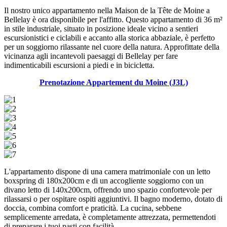
Il nostro unico appartamento nella Maison de la Tête de Moine a
Bellelay è ora disponibile per l'affitto. Questo appartamento di 36 m²
in stile industriale, situato in posizione ideale vicino a sentieri
escursionistici e ciclabili e accanto alla storica abbaziale, è perfetto
per un soggiorno rilassante nel cuore della natura. Approfittate della
vicinanza agli incantevoli paesaggi di Bellelay per fare
indimenticabili escursioni a piedi e in bicicletta.
Prenotazione Appartement du Moine (J3L)
L'appartamento dispone di una camera matrimoniale con un letto
boxspring di 180x200cm e di un accogliente soggiorno con un
divano letto di 140x200cm, offrendo uno spazio confortevole per
rilassarsi o per ospitare ospiti aggiuntivi. Il bagno moderno, dotato di
doccia, combina comfort e praticità. La cucina, sebbene
semplicemente arredata, è completamente attrezzata, permettendoti
di preparare i tuoi pasti con facilità.