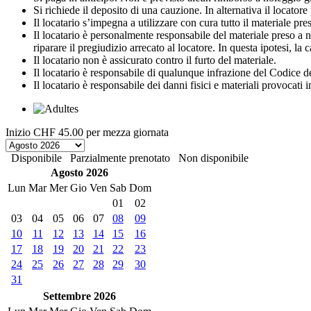
Si richiede il deposito di una cauzione. In alternativa il locato
Il locatario s’impegna a utilizzare con cura tutto il materiale preso 
Il locatario è personalmente responsabile del materiale preso a no
riparare il pregiudizio arrecato al locatore. In questa ipotesi, la
Il locatario non è assicurato contro il furto del materiale.
Il locatario è responsabile di qualunque infrazione del Codice de
Il locatario è responsabile dei danni fisici e materiali provocati 
Inizio
CHF 45.00
per mezza giornata
Disponibile
Parzialmente prenotato
Non disponibile
Agosto 2026
Lun
Mar
Mer
Gio
Ven
Sab
Dom
01
02
03
04
05
06
07
08
09
10
11
12
13
14
15
16
17
18
19
20
21
22
23
24
25
26
27
28
29
30
31
Settembre 2026