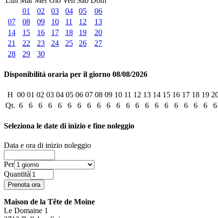
Lun
Mar
Mer
Gio
Ven
Sab
Dom
01
02
03
04
05
06
07
08
09
10
11
12
13
14
15
16
17
18
19
20
21
22
23
24
25
26
27
28
29
30
Disponibilità oraria per il giorno 08/08/2026
H
00
01
02
03
04
05
06
07
08
09
10
11
12
13
14
15
16
17
18
19
2
Qt.
6
6
6
6
6
6
6
6
6
6
6
6
6
6
6
6
6
6
6
6
6
Seleziona le date di inizio e fine noleggio
Data e ora di inizio noleggio
Per
Quantità
Maison de la Tête de Moine
Le Domaine 1